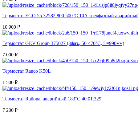
Термостат EGO 55.32582.800 500°С 10А трехфазный аварийны
10 900 ₽
Термостат GEV Group 375027 (3фаз., 50-470°C, L=990мм)
7 000 ₽
Термостат Ranco K50L
1 500 ₽
Термостат Rational аварийный 183°С 40.01.329
7 200 ₽