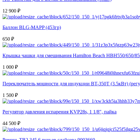
12 900 ₽
Баллон BLG-MAPP (453гр)
650 ₽
Крышка чашки для смешивания Hamilton Beach HBH550/650/85
1 000 ₽
Переключатель мощности для индукции BT-350T (3.5кВт) (регу
1 500 ₽
Регулятор давления испарения KVP28s, 1 1/8", пайка
44 500 ₽
Ремень TB2 345 6 ручьев слайсера 9003660