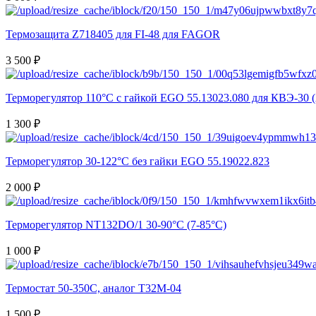
Термозащита Z718405 для FI-48 для FAGOR
3 500 ₽
Терморегулятор 110°C с гайкой EGO 55.13023.080 для КВЭ-30 
1 300 ₽
Терморегулятор 30-122°C без гайки EGO 55.19022.823
2 000 ₽
Терморегулятор NT132DO/1 30-90°C (7-85°C)
1 000 ₽
Термостат 50-350С, аналог Т32М-04
1 500 ₽