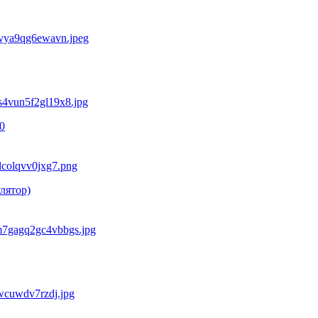
0
лятор)