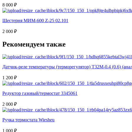
8 000 ₽
Шестерня МИМ-600 Z-25 02.101
2 000 ₽
Рекомендуем также
Датчик-реле температуры (терморегулятор) Т32М-0.4 (0.6) (ана
1 200 ₽
Редуктор газовый/термостат 3345061
2 000 ₽
Ручка термостата Wiesheu
1 000 ₽