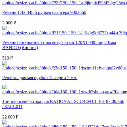
Ремень TB2 345 6 ручьев слайсера 9003660
2 000 ₽
Ремень синхронный плоскозубчатый 120XL039 шир.10мм
BANDO (Япония)
510 ₽
Решётка для мясорубки 12 серии 5 мм.
Тэн парогенератора для RATIONAL SCC/CM 61-101 87.00.366
/ 87.01.011
22 000 ₽