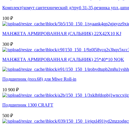
Комплект(хомут сантехнический д/труб 31-35,резинка упл.,шпи
100 ₽
МАНЖЕТА АРМИРОВАННАЯ (САЛЬНИК) 22Х42Х10 KJ
300 ₽
МАНЖЕТА АРМИРОВАННАЯ (САЛЬНИК) 25*40*10 NQK
Подшипник (поз.68) для Miwe Roll-in
10 900 ₽
Подшипник 1300 CRAFT
500 ₽