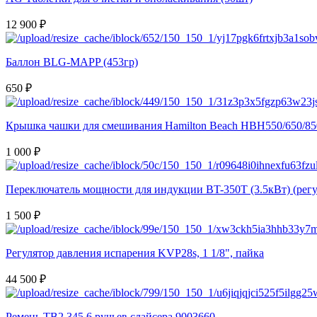
12 900 ₽
Баллон BLG-MAPP (453гр)
650 ₽
Крышка чашки для смешивания Hamilton Beach HBH550/650/85
1 000 ₽
Переключатель мощности для индукции BT-350T (3.5кВт) (регу
1 500 ₽
Регулятор давления испарения KVP28s, 1 1/8", пайка
44 500 ₽
Ремень TB2 345 6 ручьев слайсера 9003660