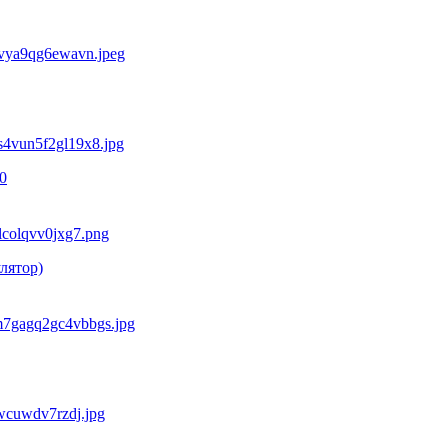
0
лятор)