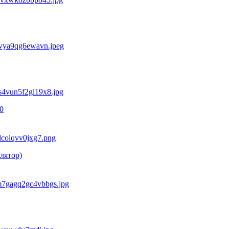
0
лятор)