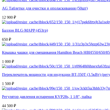
AG Таблетки для очистки и ополаскивания (50шт)
12 900 ₽
Баллон BLG-MAPP (453гр)
650 ₽
Крышка чашки для смешивания Hamilton Beach HBH550/650/85
1 000 ₽
Переключатель мощности для индукции BT-350T (3.5кВт) (регу
1 500 ₽
Регулятор давления испарения KVP28s, 1 1/8", пайка
44 500 ₽