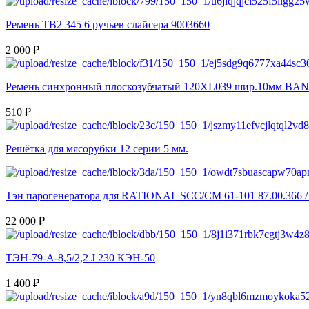
Ремень TB2 345 6 ручьев слайсера 9003660
2 000 ₽
Ремень синхронный плоскозубчатый 120XL039 шир.10мм BA
510 ₽
Решётка для мясорубки 12 серии 5 мм.
Тэн парогенератора для RATIONAL SCC/CM 61-101 87.00.366 / 
22 000 ₽
ТЭН-79-А-8,5/2,2 J 230 КЭН-50
1 400 ₽