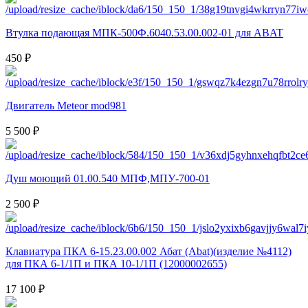
Втулка подающая МПК-500Ф.6040.53.00.002-01 для ABAT
450 ₽
Двигатель Meteor mod981
5 500 ₽
Душ моющий 01.00.540 МПФ,МПУ-700-01
2 500 ₽
Клавиатура ПКА 6-15.23.00.002 Абат (Abat)(изделие №4112)
для ПКА 6-1/1П и ПКА 10-1/1П (12000002655)
17 100 ₽