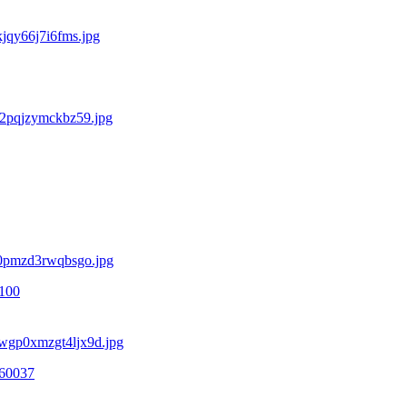
100
60037