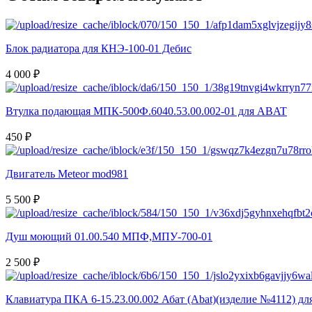
Блок радиатора для КНЭ-100-01 Дебис
4 000 ₽
Втулка подающая МПК-500Ф.6040.53.00.002-01 для ABAT
450 ₽
Двигатель Meteor mod981
5 500 ₽
Душ моющий 01.00.540 МПФ,МПУ-700-01
2 500 ₽
Клавиатура ПКА 6-15.23.00.002 Абат (Abat)(изделие №4112) д