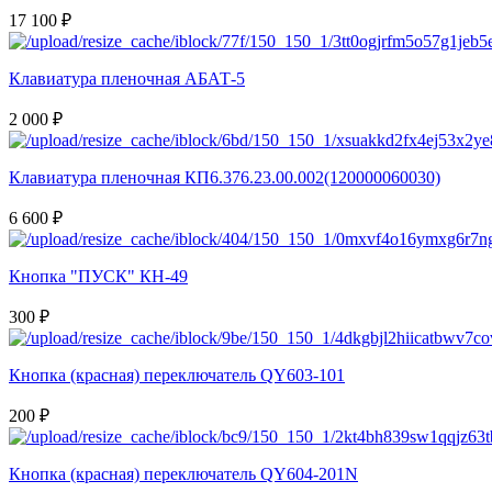
17 100 ₽
Клавиатура пленочная АБАТ-5
2 000 ₽
Клавиатура пленочная КП6.376.23.00.002(120000060030)
6 600 ₽
Кнопка "ПУСК" КН-49
300 ₽
Кнопка (красная) переключатель QY603-101
200 ₽
Кнопка (красная) переключатель QY604-201N