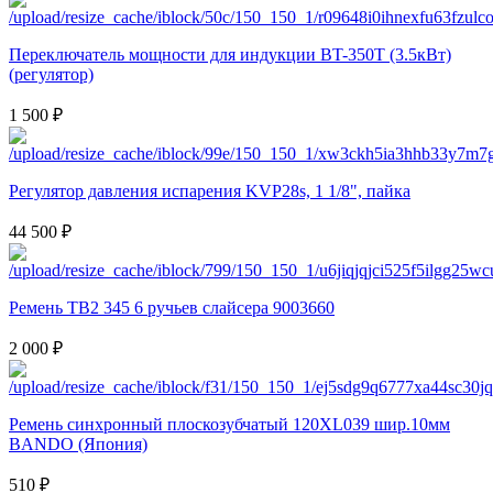
Переключатель мощности для индукции BT-350T (3.5кВт)
(регулятор)
1 500 ₽
Регулятор давления испарения KVP28s, 1 1/8", пайка
44 500 ₽
Ремень TB2 345 6 ручьев слайсера 9003660
2 000 ₽
Ремень синхронный плоскозубчатый 120XL039 шир.10мм
BANDO (Япония)
510 ₽