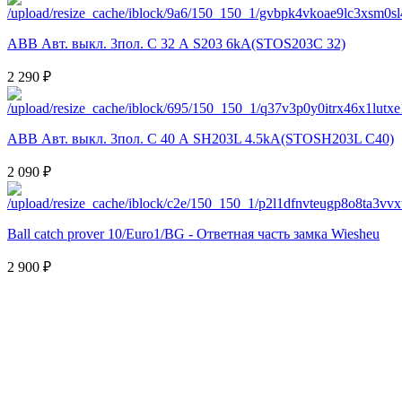
ABB Авт. выкл. 3пол. С 32 А S203 6kA(STOS203C 32)
2 290 ₽
ABB Авт. выкл. 3пол. С 40 А SH203L 4.5kA(STOSH203L C40)
2 090 ₽
Ball catch prover 10/Euro1/BG - Ответная часть замка Wiesheu
2 900 ₽