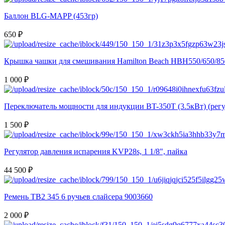
Баллон BLG-MAPP (453гр)
650 ₽
Крышка чашки для смешивания Hamilton Beach HBH550/650/85
1 000 ₽
Переключатель мощности для индукции BT-350T (3.5кВт) (регу
1 500 ₽
Регулятор давления испарения KVP28s, 1 1/8", пайка
44 500 ₽
Ремень TB2 345 6 ручьев слайсера 9003660
2 000 ₽