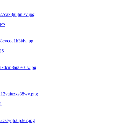
tНФ
25
1