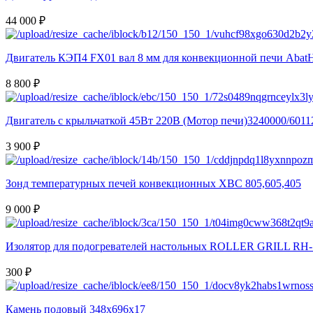
44 000 ₽
Двигатель КЭП4 FX01 вал 8 мм для конвекционной печи Aba
8 800 ₽
Двигатель с крыльчаткой 45Вт 220В (Мотор печи)3240000/6011
3 900 ₽
Зонд температурных печей конвекционных XBC 805,605,405
9 000 ₽
Изолятор для подогревателей настольных ROLLER GRILL RH-
300 ₽
Камень подовый 348х696х17