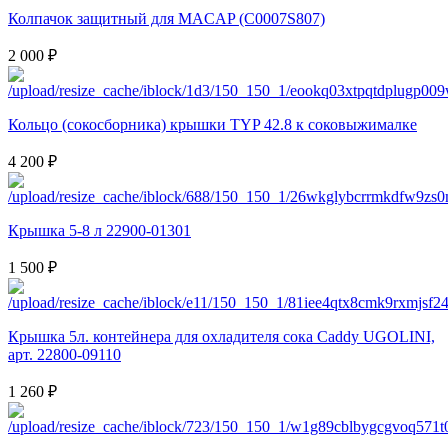
Колпачок защитный для MACAP (C0007S807)
2 000 ₽
Кольцо (сокосборника) крышки TYP 42.8 к соковыжималке
4 200 ₽
Крышка 5-8 л 22900-01301
1 500 ₽
Крышка 5л. контейнера для охладителя сока Сaddy UGOLINI,
арт. 22800-09110
1 260 ₽