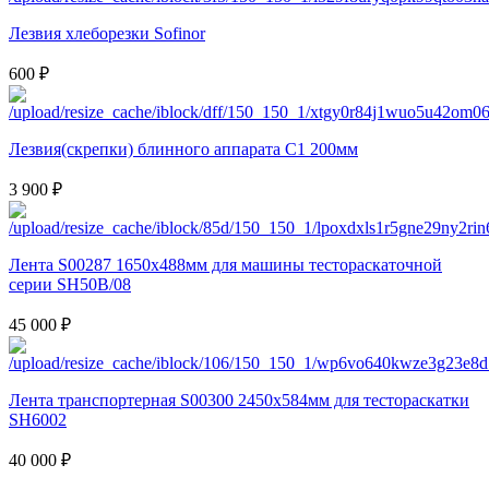
Лезвия хлеборезки Sofinor
600 ₽
Лезвия(скрепки) блинного аппарата C1 200мм
3 900 ₽
Лента S00287 1650x488мм для машины тестораскаточной
серии SH50B/08
45 000 ₽
Лента транспортерная S00300 2450x584мм для тестораскатки
SH6002
40 000 ₽