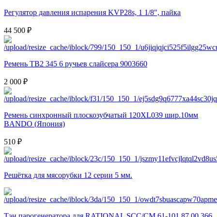
Регулятор давления испарения KVP28s, 1 1/8", пайка
44 500 ₽
Ремень TB2 345 6 ручьев слайсера 9003660
2 000 ₽
Ремень синхронный плоскозубчатый 120XL039 шир.10мм
BANDO (Япония)
510 ₽
Решётка для мясорубки 12 серии 5 мм.
Тэн парогенератора для RATIONAL SCC/CM 61-101 87.00.366