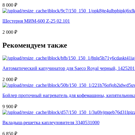
8 000 ₽
Шестерня МИМ-600 Z-25 02.101
2 000 ₽
Рекомендуем также
Автоматический капучинатор для Saeco Royal черный, 1425201
2 000 ₽
Бойлер проточный нагреватель для кофемашины, кипятильника
9 900 ₽
Вкладыш-решетка каплеуловителя 3340531000
6 850 ₽