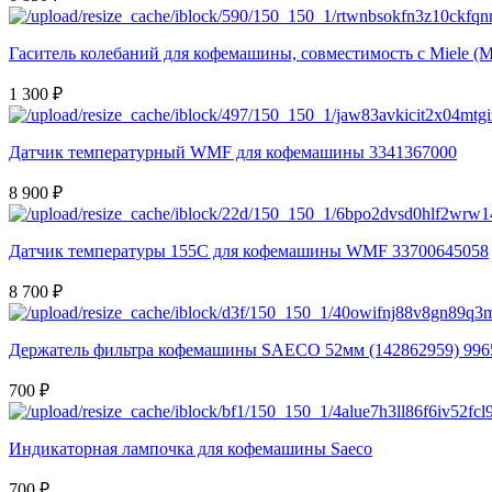
Гаситель колебаний для кофемашины, совместимость с Miele (Ми
1 300 ₽
Датчик температурный WMF для кофемашины 3341367000
8 900 ₽
Датчик температуры 155С для кофемашины WMF 33700645058
8 700 ₽
Держатель фильтра кофемашины SAECO 52мм (142862959) 996
700 ₽
Индикаторная лампочка для кофемашины Saeco
700 ₽