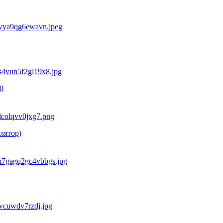
0
лятор)