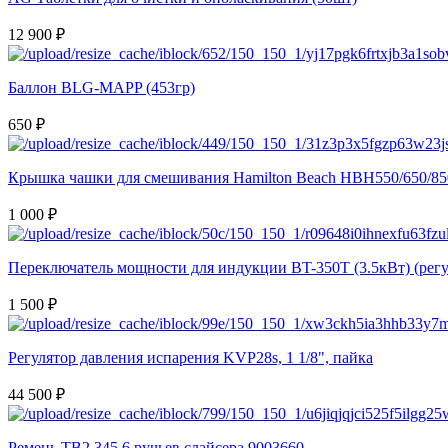
12 900 ₽
Баллон BLG-MAPP (453гр)
650 ₽
Крышка чашки для смешивания Hamilton Beach HBH550/650/85
1 000 ₽
Переключатель мощности для индукции BT-350T (3.5кВт) (регу
1 500 ₽
Регулятор давления испарения KVP28s, 1 1/8", пайка
44 500 ₽
Ремень TB2 345 6 ручьев слайсера 9003660