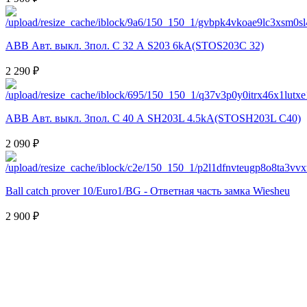
ABB Авт. выкл. 3пол. С 32 А S203 6kA(STOS203C 32)
2 290 ₽
ABB Авт. выкл. 3пол. С 40 А SH203L 4.5kA(STOSH203L C40)
2 090 ₽
Ball catch prover 10/Euro1/BG - Ответная часть замка Wiesheu
2 900 ₽