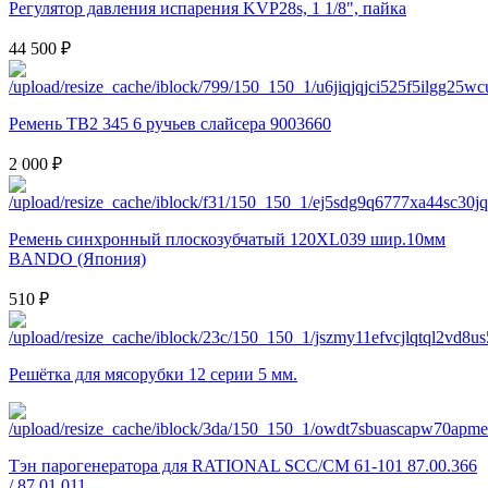
Регулятор давления испарения KVP28s, 1 1/8", пайка
44 500 ₽
Ремень TB2 345 6 ручьев слайсера 9003660
2 000 ₽
Ремень синхронный плоскозубчатый 120XL039 шир.10мм
BANDO (Япония)
510 ₽
Решётка для мясорубки 12 серии 5 мм.
Тэн парогенератора для RATIONAL SCC/CM 61-101 87.00.366
/ 87.01.011