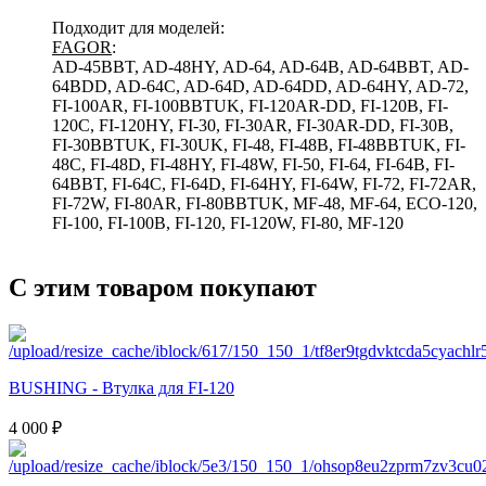
Подходит для моделей:
FAGOR
:
AD-45BBT, AD-48HY, AD-64, AD-64B, AD-64BBT, AD-
64BDD, AD-64C, AD-64D, AD-64DD, AD-64HY, AD-72,
FI-100AR, FI-100BBTUK, FI-120AR-DD, FI-120B, FI-
120C, FI-120HY, FI-30, FI-30AR, FI-30AR-DD, FI-30B,
FI-30BBTUK, FI-30UK, FI-48, FI-48B, FI-48BBTUK, FI-
48C, FI-48D, FI-48HY, FI-48W, FI-50, FI-64, FI-64B, FI-
64BBT, FI-64C, FI-64D, FI-64HY, FI-64W, FI-72, FI-72AR,
FI-72W, FI-80AR, FI-80BBTUK, MF-48, MF-64, ECO-120,
FI-100, FI-100B, FI-120, FI-120W, FI-80, MF-120
С этим товаром покупают
BUSHING - Втулка для FI-120
4 000 ₽