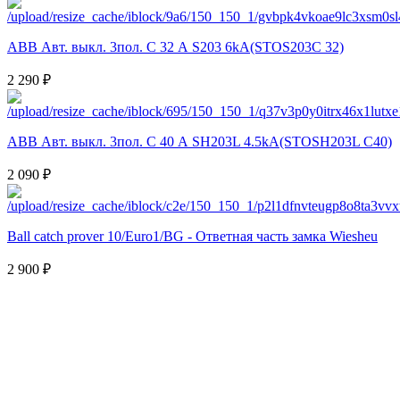
ABB Авт. выкл. 3пол. С 32 А S203 6kA(STOS203C 32)
2 290 ₽
ABB Авт. выкл. 3пол. С 40 А SH203L 4.5kA(STOSH203L C40)
2 090 ₽
Ball catch prover 10/Euro1/BG - Ответная часть замка Wiesheu
2 900 ₽