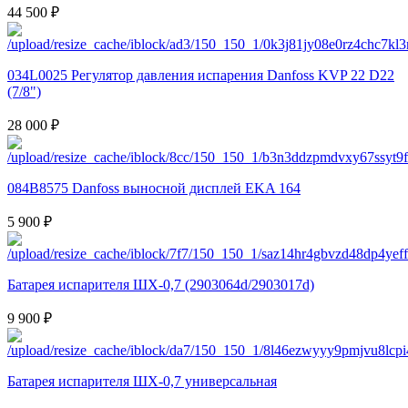
44 500 ₽
034L0025 Регулятор давления испарения Danfoss KVP 22 D22
(7/8")
28 000 ₽
084B8575 Danfoss выносной дисплей EKA 164
5 900 ₽
Батарея испарителя ШХ-0,7 (2903064d/2903017d)
9 900 ₽
Батарея испарителя ШХ-0,7 универсальная