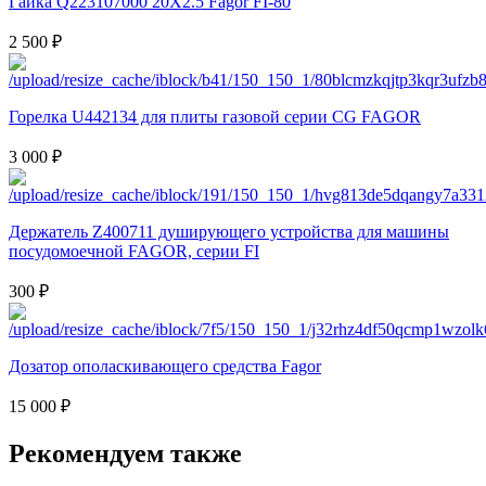
Гайка Q223107000 20X2.5 Fagor FI-80
2 500 ₽
Горелка U442134 для плиты газовой серии CG FAGOR
3 000 ₽
Держатель Z400711 душирующего устройства для машины
посудомоечной FAGOR, серии FI
300 ₽
Дозатор ополаскивающего средства Fagor
15 000 ₽
Рекомендуем также