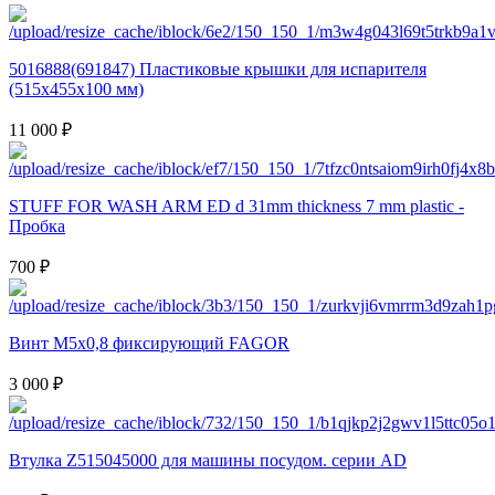
5016888(691847) Пластиковые крышки для испарителя
(515x455x100 мм)
11 000 ₽
STUFF FOR WASH ARM ED d 31mm thickness 7 mm plastic -
Пробка
700 ₽
Винт M5x0,8 фиксирующий FAGOR
3 000 ₽
Втулка Z515045000 для машины посудом. серии AD