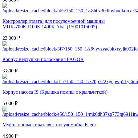
Контроллер (плата) для посудомоечной машины
МПК-700К,1100К,1400К Abat (15001015005)
23 000 ₽
Корпус вертушки полоскания FAGOR
3 800 ₽
Корпус насоса IS (Крышка помпы с крыльчаткой)
5 000 ₽
Муфта ополаскивателя к посудомойке Fagor
4 900 ₽