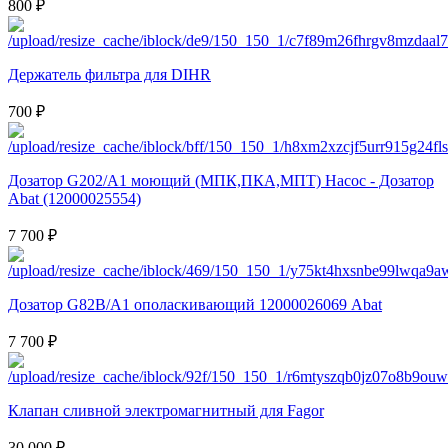
800 ₽
Держатель фильтра для DIHR
700 ₽
Дозатор G202/A1 моющий (МПК,ПКА,МПТ) Насос - Дозатор
Abat (12000025554)
7 700 ₽
Дозатор G82B/A1 ополаскивающий 12000026069 Abat
7 700 ₽
Клапан сливной электромагнитный для Fagor
30 000 ₽